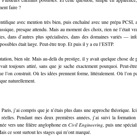
ment faire ?
entifique avec mention très bien, puis enchaîné avec une prépa PCSI, a
ssique, presque attendu. Mais au moment des choix, rien ne l’était vrai
tes, dans d’autres plus spécialisées, dans des domaines variés — infor
sibles était large. Peut-être trop. Et puis il y a eu l’ESTP.
tation, bien sûr. Mais au-delà du prestige, il y avait quelque chose de p
vait toujours attiré, sans que je sache exactement pourquoi. Peut-être
e l’on construit. Où les idées prennent forme, littéralement. Où l’on pa
sque naturellement.
aris, j’ai compris que je n’étais plus dans une approche théorique. Ici, 
s réelles. Pendant mes deux premières années, j’ai suivi la formation
née vers une filière anglophone en 
Civil Engineering
, puis une spécial
Mais ce sont surtout les stages qui m’ont marqué.