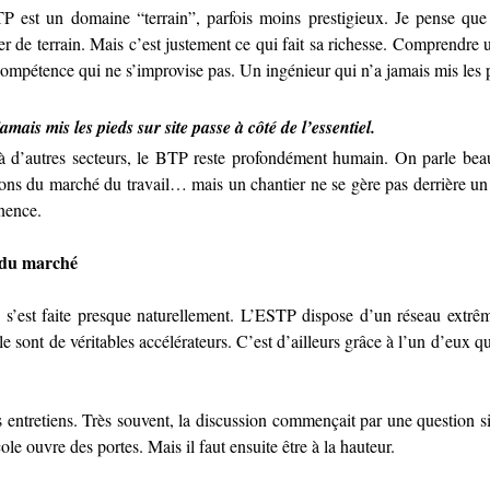
 est un domaine “terrain”, parfois moins prestigieux. Je pense que 
er de terrain. Mais c’est justement ce qui fait sa richesse. Comprendre un
compétence qui ne s’improvise pas. Un ingénieur qui n’a jamais mis les pi
mais mis les pieds sur site passe à côté de l’essentiel.
 à d’autres secteurs, le BTP reste profondément humain. On parle beau
tions du marché du travail… mais un chantier ne se gère pas derrière un écr
anence.
é du marché
e s’est faite presque naturellement. L’ESTP dispose d’un réseau extrême
e sont de véritables accélérateurs. C’est d’ailleurs grâce à l’un d’eux q
 entretiens. Très souvent, la discussion commençait par une question s
le ouvre des portes. Mais il faut ensuite être à la hauteur.