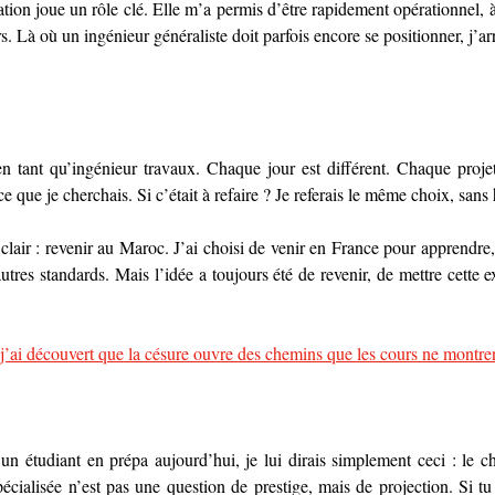
ation joue un rôle clé. Elle m’a permis d’être rapidement opérationnel, à l
s. Là où un ingénieur généraliste doit parfois encore se positionner, j’arr
en tant qu’ingénieur travaux. Chaque jour est différent. Chaque projet
e que je cherchais. Si c’était à refaire ? Je referais le même choix, sans h
 clair : revenir au Maroc. J’ai choisi de venir en France pour apprendre
utres standards. Mais l’idée a toujours été de revenir, de mettre cette e
j’ai découvert que la césure ouvre des chemins que les cours ne montre
un étudiant en prépa aujourd’hui, je lui dirais simplement ceci : le ch
pécialisée n’est pas une question de prestige, mais de projection. Si tu