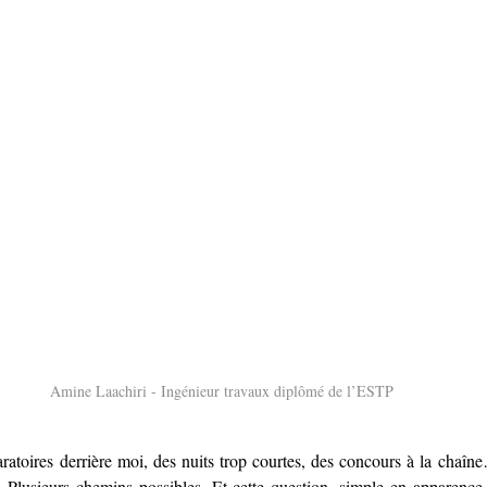
Amine Laachiri - Ingénieur travaux diplômé de l’ESTP
atoires derrière moi, des nuits trop courtes, des concours à la chaîne…
s. Plusieurs chemins possibles. Et cette question, simple en apparence,