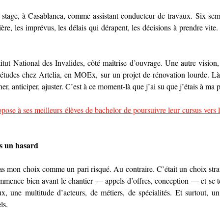
stage, à Casablanca, comme assistant conducteur de travaux. Six sema
ière, les imprévus, les délais qui dérapent, les décisions à prendre vite. 
titut National des Invalides, côté maîtrise d’ouvrage. Une autre vision, 
études chez Artelia, en MOEx, sur un projet de rénovation lourde. Là, 
r, anticiper, ajuster. C’est à ce moment-là que j’ai su que j’étais à ma p
ose à ses meilleurs élèves de bachelor de poursuivre leur cursus vers l
as un hasard
pas mon choix comme un pari risqué. Au contraire. C’était un choix stra
mmence bien avant le chantier — appels d’offres, conception — et se te
ux, une multitude d’acteurs, de métiers, de spécialités. Et surtout, un
ls.