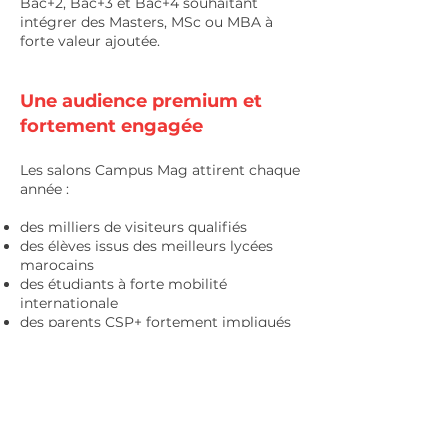
Bac+2, Bac+3 et Bac+4 souhaitant
intégrer des Masters, MSc ou MBA à
forte valeur ajoutée.
Une audience premium et
fortement engagée
Les salons Campus Mag attirent chaque
année :
des milliers de visiteurs qualifiés
des élèves issus des meilleurs lycées
marocains
des étudiants à forte mobilité
internationale
des parents CSP+ fortement impliqués
une audience francophone et
anglophone
Les visiteurs recherchent des
formations dans des domaines variés :