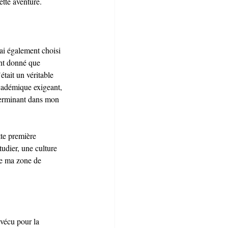
ette aventure.
ai également choisi 
nt donné que 
tait un véritable 
cadémique exigeant, 
terminant dans mon 
te première 
tudier, une culture 
de ma zone de 
 vécu pour la 