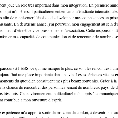
ment joué un rôle très important dans mon intégration. En première année
ion qui m’intéressait particulièrement en tant qu’étudiante internationale
afin de représenter l’école et de développer mes compétences en prise 
ichissante. En deuxième année, j’ai poursuivi mon engagement au sein d
honneur d’être élue vice-présidente de l’association. Cette responsabilit
enforcer mes capacités de communication et de rencontrer de nombreuse
arcours à l’EBS, ce qui me marque le plus, ce sont les rencontres humai
aujourd’hui une place importante dans ma vie. Les expériences vécues e
s moments du quotidien constituent mes plus beaux souvenirs. Grâce à la d
eu la chance de rencontrer des personnes venant de nombreux pays, de dé
iens très forts. Cet environnement multiculturel m’a appris à communiquer
ent contribué à mon ouverture d’esprit.
te expérience m’a appris à sortir de ma zone de confort, à devenir plus a