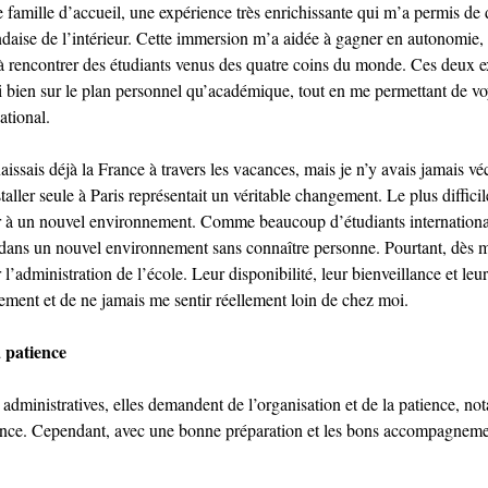
e famille d’accueil, une expérience très enrichissante qui m’a permis de 
andaise de l’intérieur. Cette immersion m’a aidée à gagner en autonomie,
à rencontrer des étudiants venus des quatre coins du monde. Ces deux e
 bien sur le plan personnel qu’académique, tout en me permettant de vo
ational.
issais déjà la France à travers les vacances, mais je n’y avais jamais vé
taller seule à Paris représentait un véritable changement. Le plus difficile
r à un nouvel environnement. Comme beaucoup d’étudiants internationa
r dans un nouvel environnement sans connaître personne. Pourtant, dès mo
’administration de l’école. Leur disponibilité, leur bienveillance et leu
ment et de ne jamais me sentir réellement loin de chez moi.
a patience
dministratives, elles demandent de l’organisation et de la patience, no
France. Cependant, avec une bonne préparation et les bons accompagnemen