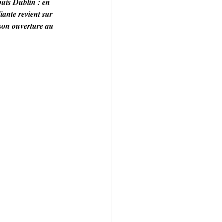
uis Dublin : en 
ante revient sur 
 son ouverture au 