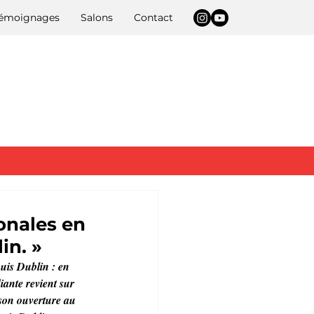
 témoignages
Salons
Contact
ionales en
in. »
uis Dublin : en 
ante revient sur 
 son ouverture au 