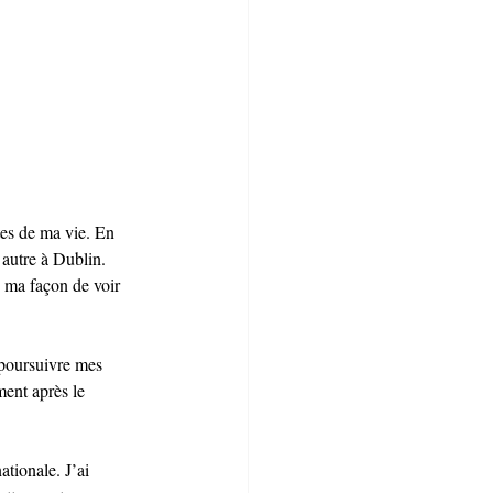
tes de ma vie. En 
 autre à Dublin. 
é ma façon de voir 
 poursuivre mes 
ment après le 
tionale. J’ai 