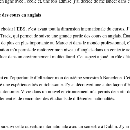
en ligne avec l’école et, une fois admise, j’ai décidé de me lancer dans c
 des cours en anglais
hoisir l’EBS, c’est avant tout la dimension internationale du cursus. J’
rack, qui permet de suivre une grande partie des cours en anglais. Éta
 de plus en plus importante au Maroc et dans le monde professionnel, c’é
mation m’a permis de renforcer mon niveau d’anglais dans un contexte a
luer dans un environnement multiculturel. Cet aspect a joué un rôle dé
ai eu l’opportunité d’effectuer mon deuxième semestre à Barcelone. Cet
té une expérience très enrichissante. J’y ai découvert une autre façon d’é
en autonomie. Vivre dans un nouvel environnement m’a permis de sortir 
ement et de rencontrer des étudiants de différentes nationalités.
ursuivi cette ouverture internationale avec un semestre à Dublin. J’y ai