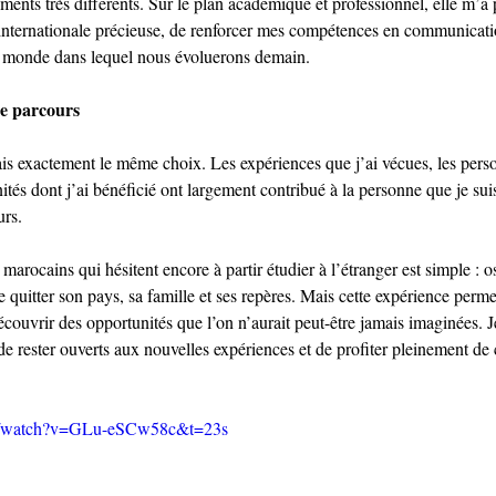
ents très différents. Sur le plan académique et professionnel, elle m’a 
internationale précieuse, de renforcer mes compétences en communicati
u monde dans lequel nous évoluerons demain.
ce parcours
ferais exactement le même choix. Les expériences que j’ai vécues, les pers
ités dont j’ai bénéficié ont largement contribué à la personne que je sui
urs.
arocains qui hésitent encore à partir étudier à l’étranger est simple : os
 quitter son pays, sa famille et ses repères. Mais cette expérience perme
couvrir des opportunités que l’on n’aurait peut-être jamais imaginées. Je
de rester ouverts aux nouvelles expériences et de profiter pleinement de
om/watch?v=GLu-eSCw58c&t=23s