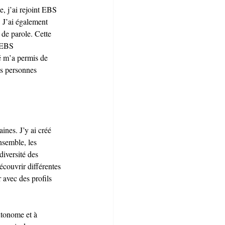
, j’ai rejoint EBS 
. J’ai également 
de parole. Cette 
’EBS 
é m’a permis de 
s personnes 
nes. J’y ai créé 
nsemble, les 
iversité des 
couvrir différentes 
 avec des profils 
utonome et à 