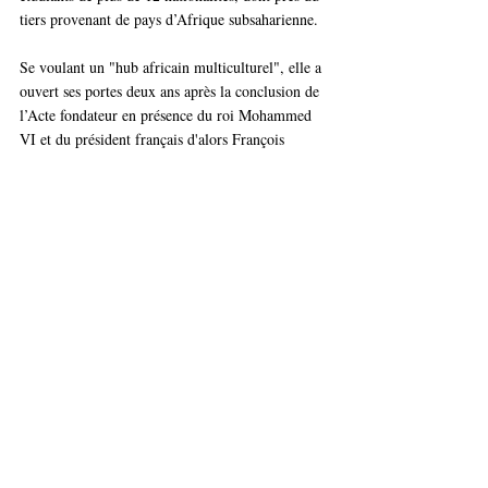
tiers provenant de pays d’Afrique subsaharienne. 
Se voulant un "hub africain multiculturel", elle a 
ouvert ses portes deux ans après la conclusion de 
l’Acte fondateur en présence du roi Mohammed 
VI et du président français d'alors François 
Hollande. 
Ecole à caractère public placée sous tutelle de 
l’Etat marocain et la présidence du ministre de 
l’Industrie et du commerce, elle est co-pilotée 
par CentraleSupélec Paris et se ressource en 
particulier par des activités de recherche 
partenariale, notamment au sein des autres Ecoles 
Centrale.
Posts similaires
Voir tout