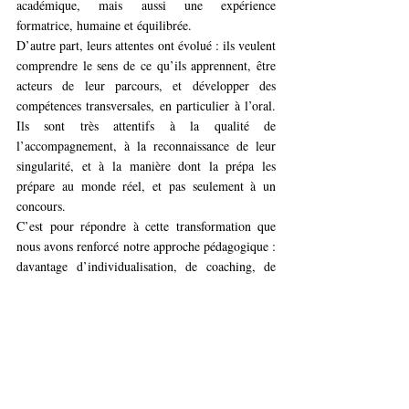
académique, mais aussi une expérience 
formatrice, humaine et équilibrée.
D’autre part, leurs attentes ont évolué : ils veulent 
comprendre le sens de ce qu’ils apprennent, être 
acteurs de leur parcours, et développer des 
compétences transversales, en particulier à l’oral. 
Ils sont très attentifs à la qualité de 
l’accompagnement, à la reconnaissance de leur 
singularité, et à la manière dont la prépa les 
prépare au monde réel, et pas seulement à un 
concours.
C’est pour répondre à cette transformation que 
nous avons renforcé notre approche pédagogique : 
davantage d’individualisation, de coaching, de 
développement des soft skills, sans jamais 
renoncer à l’exigence académique. Nous 
préparons des jeunes à devenir de futurs décideurs 
dans un monde complexe ; cela suppose autant de 
rigueur que de capacité à coopérer, argumenter, 
s’exprimer, douter parfois, et rebondir.
En somme, la prépa attire aujourd’hui des profils 