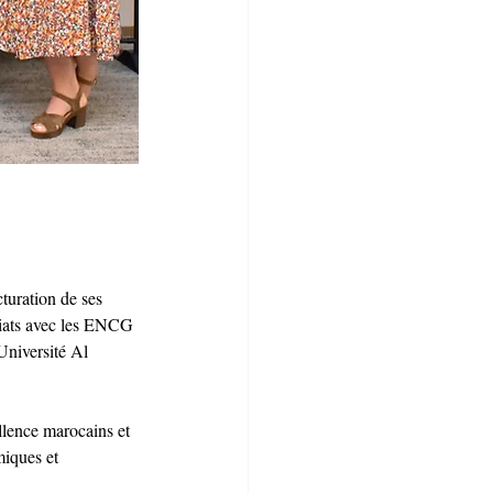
turation de ses 
riats avec les ENCG 
Université Al 
llence marocains et 
iques et 