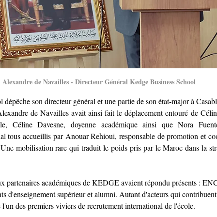
Alexandre de Navailles - Directeur Général Kedge Business School
dépêche son directeur général et une partie de son état-major à Casabla
lexandre de Navailles avait ainsi fait le déplacement entouré de Céline
e, Céline Davesne, doyenne académique ainsi que Nora Fuentes
al tous accueillis par Anouar Rehioui, responsable de promotion et coo
ne mobilisation rare qui traduit le poids pris par le Maroc dans la stra
paux partenaires académiques de KEDGE avaient répondu présents : ENC
nts d'enseignement supérieur et alumni. Autant d'acteurs qui contribuent
l'un des premiers viviers de recrutement international de l'école.