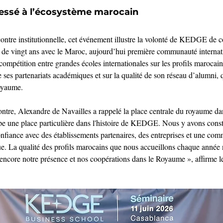
ressé à l’écosystème marocain
ntre institutionnelle, cet événement illustre la volonté de KEDGE de c
us de vingt ans avec le Maroc, aujourd’hui première communauté internati
compétition entre grandes écoles internationales sur les profils maroc
 de ses partenariats académiques et sur la qualité de son réseau d’alumni,
oyaume.
contre, Alexandre de Navailles a rappelé la place centrale du royaume dan
e une place particulière dans l'histoire de KEDGE. Nous y avons constru
onfiance avec des établissements partenaires, des entreprises et une co
e. La qualité des profils marocains que nous accueillons chaque année 
 encore notre présence et nos coopérations dans le Royaume », affirme l