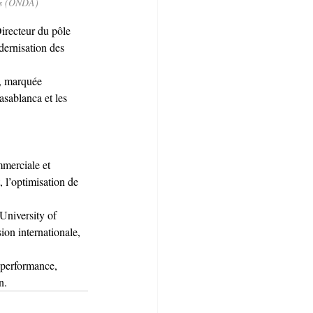
rts (ONDA)
recteur du pôle 
ernisation des 
e, marquée 
sablanca et les 
merciale et 
 l’optimisation de 
University of 
on internationale, 
performance, 
n.