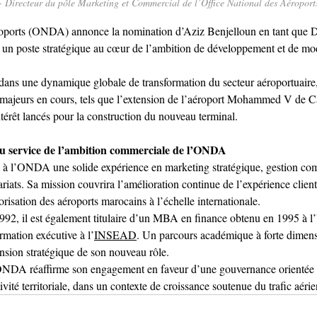
 - Directeur du pôle Marketing et Commercial de l’Office National des Aéropo
oports (ONDA) annonce la nomination d’Aziz Benjelloun en tant que Di
un poste stratégique au cœur de l’ambition de développement et de mod
t dans une dynamique globale de transformation du secteur aéroportuair
 majeurs en cours, tels que l’extension de l’aéroport Mohammed V de Ca
ntérêt lancés pour la construction du nouveau terminal.
 au service de l’ambition commerciale de l’ONDA
 à l’ONDA une solide expérience en marketing stratégique, gestion com
iats. Sa mission couvrira l’amélioration continue de l’expérience client,
alorisation des aéroports marocains à l’échelle internationale.
2, il est également titulaire d’un MBA en finance obtenu en 1995 à l’
rmation exécutive à l’
INSEAD
. Un parcours académique à forte dimensi
ension stratégique de son nouveau rôle.
’ONDA réaffirme son engagement en faveur d’une gouvernance orientée 
tivité territoriale, dans un contexte de croissance soutenue du trafic aérie