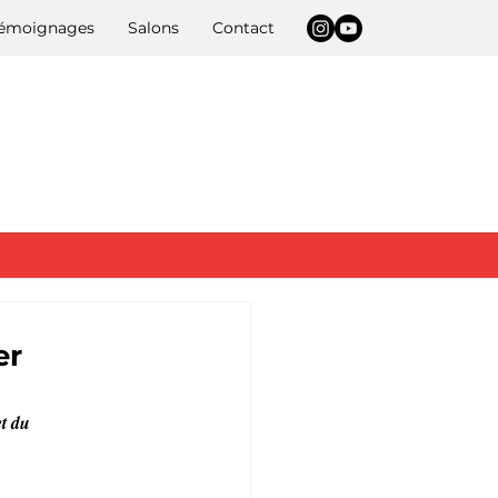
 témoignages
Salons
Contact
er
t du 