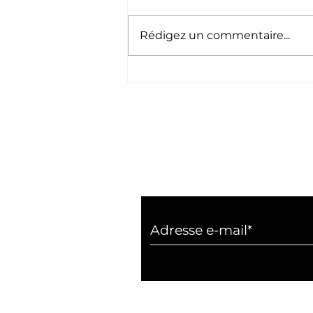
Rédigez un commentaire...
TBS Education
Casablanca décroche la
reconnaissance de ses
diplômes par l'État
marocain
Inscrivez vous à notr