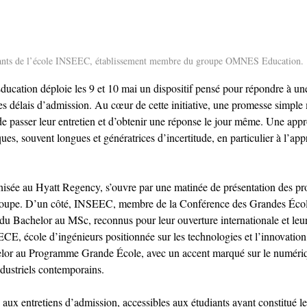
ants de l’école INSEEC, établissement membre du groupe OMNES Education.
tion déploie les 9 et 10 mai un dispositif pensé pour répondre à une a
es délais d’admission. Au cœur de cette initiative, une promesse simple 
de passer leur entretien et d’obtenir une réponse le jour même. Une app
ues, souvent longues et génératrices d’incertitude, en particulier à l’ap
nisée au Hyatt Regency, s’ouvre par une matinée de présentation des p
groupe. D’un côté, INSEEC, membre de la Conférence des Grandes Écol
u Bachelor au MSc, reconnus pour leur ouverture internationale et leu
 ECE, école d’ingénieurs positionnée sur les technologies et l’innovation
elor au Programme Grande École, avec un accent marqué sur le numériq
dustriels contemporains.
 aux entretiens d’admission, accessibles aux étudiants ayant constitué le