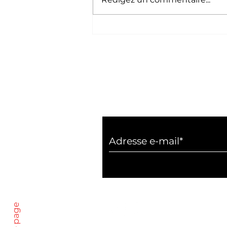
TBS Education
Casablanca décroche la
reconnaissance de ses
diplômes par l'État
marocain
Inscrivez vous à notr