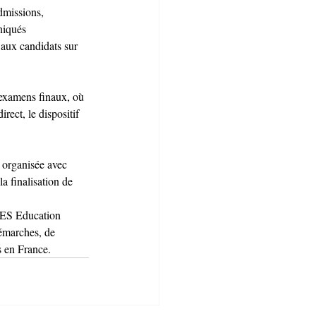
dmissions, 
niqués 
 aux candidats sur 
 examens finaux, où 
rect, le dispositif 
 organisée avec 
a finalisation de 
NES Education 
démarches, de 
es en France.