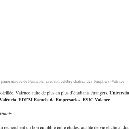
 panoramique de Peñíscola, avec son célèbre château des Templiers -Valence
Universita
eillée, Valence attire de plus en plus d’étudiants étrangers. 
 València
EDEM Escuela de Empresarios
ESIC Valence
, 
, 
.
€/mois.
ui recherchent un bon équilibre entre études, qualité de vie et climat do