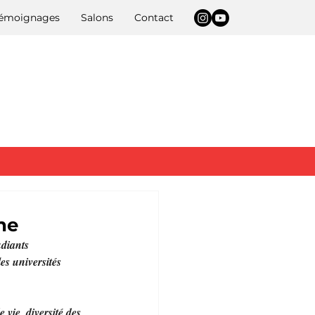
 témoignages
Salons
Contact
ne
udiants 
es universités 
vie, diversité des 