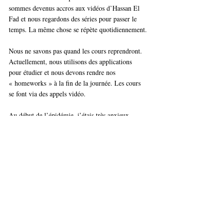
sommes devenus accros aux vidéos d’Hassan El 
Fad et nous regardons des séries pour passer le 
temps. La même chose se répète quotidiennement.
Nous ne savons pas quand les cours reprendront. 
Actuellement, nous utilisons des applications 
pour étudier et nous devons rendre nos 
« homeworks » à la fin de la journée. Les cours 
se font via des appels vidéo.
Au début de l’épidémie, j’étais très anxieux, 
mais j’ai trouvé un moyen de me débarrasser de 
l’anxiété avec l’aide de mes amis sur les réseaux 
sociaux. Ils ont toujours été là pour me soutenir, 
certains d’entre eux voulaient même me réserver 
un billet d'avion pour revenir malgré mon refus. 
Cela m’a fait plaisir et m’a rendu fier d’avoir de 
tels amis. Sans oublier le grand rôle qu’a joué 
mon équipe de football préférée, le Raja. Grâce à 
de belles victoires, j’ai oublié l’épidémie !